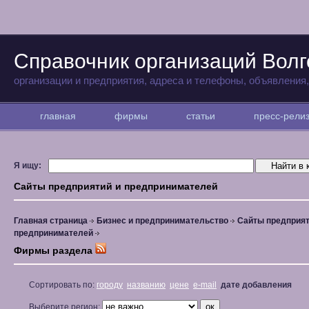
Справочник организаций Волг
организации и предприятия, адреса и телефоны, объявления
главная
фирмы
статьи
пресс-рел
Я ищу:
Сайты предприятий и предпринимателей
Главная страница
Бизнес и предпринимательство
Сайты предприят
предпринимателей
Фирмы раздела
Сортировать по:
городу
названию
цене
e-mail
дате добавления
Выберите регион: