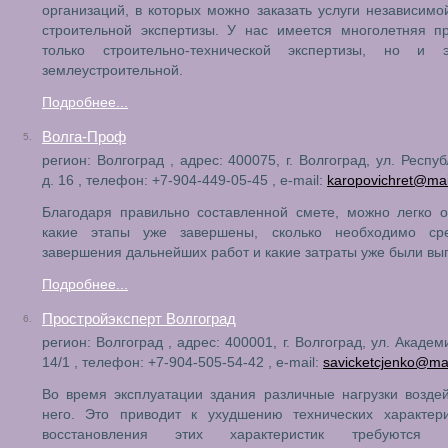
организаций, в которых можно заказать услуги независимо
строительной экспертизы. У нас имеется многолетняя п
только строительно-технической экспертизы, но и э
землеустроительной.
Подробнее...
Волга-Проф
5.
регион: Волгоград , адрес: 400075, г. Волгоград, ул. Респу
д. 16 , телефон: +7-904-449-05-45 , e-mail:
karopovichret@mai
Благодаря правильно составленной смете, можно легко 
какие этапы уже завершены, сколько необходимо ср
завершения дальнейших работ и какие затраты уже были вы
Подробнее...
Простройэксперт Волгоград
6.
регион: Волгоград , адрес: 400001, г. Волгоград, ул. Академ
14/1 , телефон: +7-904-505-54-42 , e-mail:
savicketcjenko@mai
Во время эксплуатации здания различные нагрузки возде
него. Это приводит к ухудшению технических характери
восстановления этих характеристик требуются р