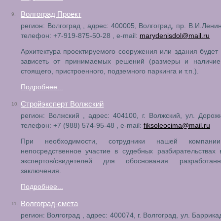
Волгоград Проект
9.
регион: Волгоград , адрес: 400005, Волгоград, пр. В.И.Ленин
телефон: +7-919-875-50-28 , e-mail:
marydenisdol@mail.ru
Архитектура проектируемого сооружения или здания будет
зависеть от принимаемых решений (размеры и наличие
стоящего, пристроенного, подземного паркинга и т.п.).
Подробнее...
Стройэксперт Волжский
10.
регион: Волжский , адрес: 404100, г. Волжский, ул. Дорожн
телефон: +7 (988) 574-95-48 , e-mail:
fiksoleocima@mail.ru
При необходимости, сотрудники нашей компани
непосредственное участие в судебных разбирательствах 
экспертов/свидетелей для обоснования разработан
заключения.
Подробнее...
Волгоград-смета
11.
регион: Волгоград , адрес: 400074, г. Волгоград, ул. Баррика