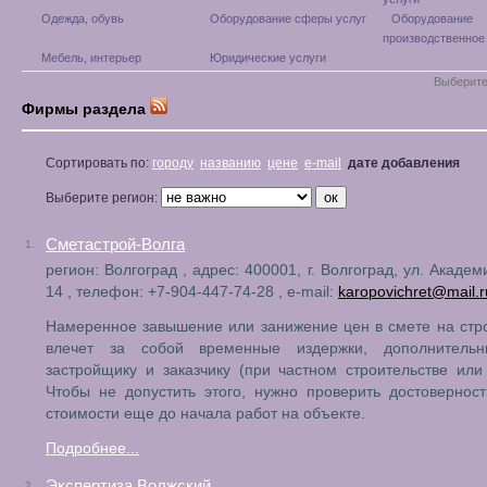
Одежда, обувь
Оборудование сферы услуг
Оборудование
производственное
Мебель, интерьер
Юридические услуги
Выберите
Фирмы раздела
Сортировать по:
городу
названию
цене
e-mail
дате добавления
Выберите регион:
Сметастрой-Волга
1.
регион: Волгоград , адрес: 400001, г. Волгоград, ул. Академ
14 , телефон: +7-904-447-74-28 , e-mail:
karopovichret@mail.r
Намеренное завышение или занижение цен в смете на стр
влечет за собой временные издержки, дополнитель
застройщику и заказчику (при частном строительстве или
Чтобы не допустить этого, нужно проверить достовернос
стоимости еще до начала работ на объекте.
Подробнее...
Экспертиза Волжский
2.