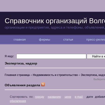
Справочник организаций Волг
организации и предприятия, адреса и телефоны, объявления
главная
фирмы
статьи
пресс-рел
Я ищу:
Экспертиза, надзор
Главная страница
Недвижимость и строительство
Экспертиза, над
Выберите
Объявления раздела
Сортировать по:
городу
названию
цене
e-mail
дате добав
обновления