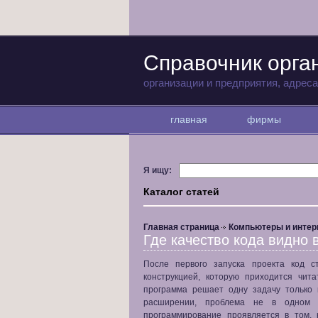
Справочник орга
организации и предприятия, адрес
главная
фирмы
Я ищу:
Каталог статей
Главная страница
Компьютеры и интер
Где качество кода видно 
После первого запуска проекта код с
конструкцией, которую приходится чит
программа решает одну задачу только
расширении, проблема не в одном 
программирование проявляется в том, 