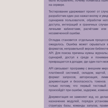
было исправлено, почему появилась ошиб
на сервере.
Тестирование удерживает проект от случа
разработчик один раз нажал кнопку и уви
сценариев пользователя, обработки не
доступа, интеграций и граничных случа
личными кабинетами, расчётами ил
незамеченной ошибки.
Отладка становится отдельным процессо
ожидалось. Ошибка может скрываться в
форматов, неправильной версии библиоте
API. Для поиска причины нужны журналы
сценарий, доступ к среде и пониман
превращается в догадки, где один патч мо
API связывает программу с внешним мир
платёжной системой, складом, картой,
формат запросов, авторизация, лими
документация и безопасность токенов.
только потому, что первый тестовый
произойдёт при ошибке, задержке, измен
Документация не заменяет код, но дела
назначение модулей, порядок установк
структуру базы, команды запуска, прав