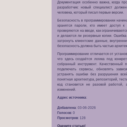
Документация особенно важна, когда пр
разработчик: новый специалист долже
человека, который писал первые версии.
Безопасность в программировании начина
хранятся пароли, кто имеет доступ к
проверяются на вводе, как ограничиваютс
и делаются ли резервные копии. Ошибка
затронуть клиентские данные, внутренн
безопасность должна быть частью архитек
Программирование отличается от установ
что здесь создаётся логика под конкре
собранный инструмент. Качественный п
подключать сервисы, обновлять завис
устранять ошибки без разрушения все
понятная архитектура, репозиторий, тес
код становится не разовой работой,
изменений.
Адрес источника
:
Добавлена
: 03-06-2026
Голосов
: 0
Просмотров
: 128
Оцените статью!