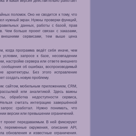
ка и какая версия действительно работает
йных поломок. Оно не сводится к тому, что
дел нужный экран. Нужны проверки функций,
правильных данных, работы с базой, прав
ев. Чем больше проект связан с заказами,
и внешними сервисами, тем выше цена
м, когда программа ведёт себя иначе, чем
 условии, запросе к базе, несовпадении
ки, настройке сервера или ответе внешнего
, сообщения об ошибках, воспроизводимый
ие архитектуры. Без этого исправление
жет создать новую проблему.
ом: сайтом, мобильным приложением, CRM,
 рассылкой или аналитикой. Здесь важны
ты, обработка недоступности сервиса,
 Нельзя считать интеграцию завершённой
 запрос сработал. Нужно понимать, что
ении версии или превышении ограничений.
ет проект передаваемым. В ней фиксируют
и, переменные окружения, описание API,
ила обновления и известные ограничения.