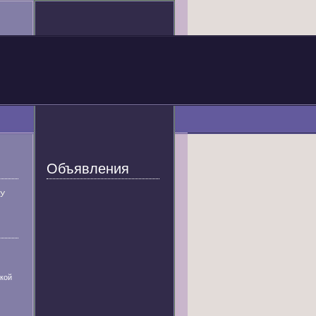
Объявления
У
кой