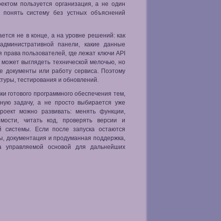
оектом пользуется организация, а не один
н понять систему без устных объяснений
ется не в конце, а на уровне решений: как
 административной панели, какие данные
я права пользователей, где лежат ключи API
 может выглядеть технической мелочью, но
ие документы или работу сервиса. Поэтому
туры, тестирования и обновлений.
ки готового программного обеспечения тем,
тную задачу, а не просто выбирается уже
роект можно развивать: менять функции,
имости, читать код, проверять версии и
й системы. Если после запуска остаются
ты, документация и продуманная поддержка,
 а управляемой основой для дальнейших