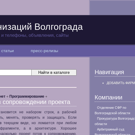
низаций Волгограда
а и телефоны, объявления, сайты
статьи
пресс-релизы
Навигация
ДОБАВИТЬ ФИРМ
Компании
нет
Программирование
в сопровождении проекта
Отделение СФР по
тановится не набором строк, а рабочей
Волгоградской области
ать, менять, проверять и защищать. Если
Прокуратура Волгоградс
 в текущем виде, но ломается при любом
области
фрагменте, а в архитектуре. Хорошее
Арбитражный суд
насколько проект готов к сопровождению,
Волгоградской области