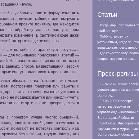
звращения к нулю.
росьбы: добавить поле в форму, изменить
Статьи
расширить личный кабинет или выгрузить
обранном проекте понятно, где находится
Когда маршрут задаёт т
ают за обработку данных, как устроены
всей поездки
вердить изменение. В хаотичном коде даже
Хобби становится
вязей, которые нигде не описаны.
устойчивым, когда заняти
выдерживает регулярнос
о сам по себе не гарантирует результат.
Где качество кода видно
гой — для мобильного приложения, третий —
сопровождении проекта
аций. На практике значение имеет не только
аза данных, способ развёртывания, версия
оторые смогут поддерживать проект дальше.
Пресс-релизы
авляют обязательства. Готовый пакет может
17-02-2026 Износ сетей
писем, построения графиков или работы с
усилил тарифное давлени
ть, проверять на совместимость и учитывать
Волгоград
давно не поддерживается или конфликтует с
19-06-2025 Проверка
ремени на старте позже превращается в
качества ремонта от
управляющей компании в
оты с проектом лучше многих обещаний.
Волгоградской области
 задач, понятные сообщения, возможность
19-06-2025 Как бороться
сборки помогают не потерять контроль над
тараканами и муравьями 
 архивом без истории, трудно понять, что
Волгоградской области