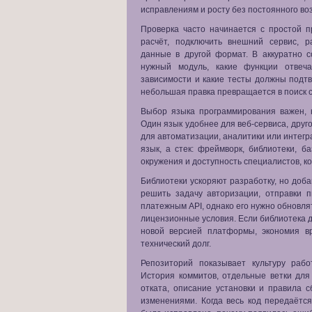
исправлениям и росту без постоянного во
Проверка часто начинается с простой п
расчёт, подключить внешний сервис, 
данные в другой формат. В аккуратно с
нужный модуль, какие функции отвеч
зависимости и какие тесты должны подт
небольшая правка превращается в поиск с
Выбор языка программирования важен, н
Один язык удобнее для веб-сервиса, дру
для автоматизации, аналитики или интегр
язык, а стек: фреймворк, библиотеки, б
окружения и доступность специалистов, к
Библиотеки ускоряют разработку, но доб
решить задачу авторизации, отправки 
платежным API, однако его нужно обновля
лицензионные условия. Если библиотека 
новой версией платформы, экономия в
технический долг.
Репозиторий показывает культуру раб
История коммитов, отдельные ветки для
отката, описание установки и правила 
изменениями. Когда весь код передаётся