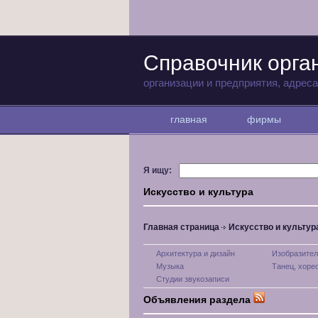
Справочник орга
организации и предприятия, адрес
главная
фирмы
Я ищу:
Искусство и культура
Главная страница
Искусство и культур
Архитектура и дизайн
Изобразител
Музыка
Танец, хоре
Студии звукозаписи
Объявления раздела