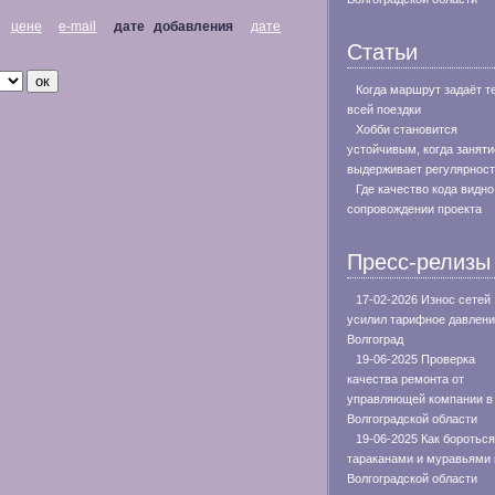
цене
e-mail
дате добавления
дате
Статьи
Когда маршрут задаёт т
всей поездки
Хобби становится
устойчивым, когда заняти
выдерживает регулярнос
Где качество кода видно
сопровождении проекта
Пресс-релизы
17-02-2026 Износ сетей
усилил тарифное давлени
Волгоград
19-06-2025 Проверка
качества ремонта от
управляющей компании в
Волгоградской области
19-06-2025 Как бороться
тараканами и муравьями 
Волгоградской области