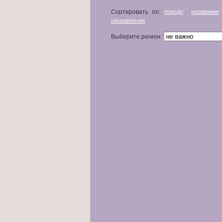
Сортировать по:
городу
названию
обновления
Выберите регион: