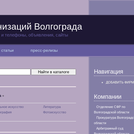
низаций Волгограда
а и телефоны, объявления, сайты
статьи
пресс-релизы
Навигация
ДОБАВИТЬ ФИРМ
Компании
а
ьное искусство
Литература
Отделение СФР по
ография
Фотоискусство
Волгоградской области
Прокуратура Волгоградс
области
Арбитражный суд
Волгоградской области