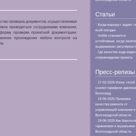
Статьи
ства проверка документов, осуществляемая
Когда маршрут задаёт т
лжна проводиться сотрудниками компании,
всей поездки
 форму проверки проектной документации.
Хобби становится
ованное прохождение любого контроля на
устойчивым, когда заняти
тв.
выдерживает регулярнос
Где качество кода видно
сопровождении проекта
Пресс-релизы
17-02-2026 Износ сетей
усилил тарифное давлени
Волгоград
19-06-2025 Проверка
качества ремонта от
управляющей компании в
Волгоградской области
19-06-2025 Как бороться
тараканами и муравьями 
Волгоградской области