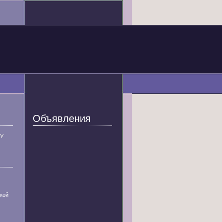
Объявления
У
кой