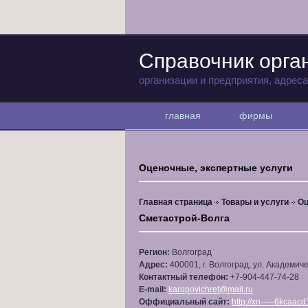
Справочник орга
организации и предприятия, адрес
главная
фирмы
Оценочные, экспертные услуги
Главная страница
Товары и услуги
Оц
Сметастрой-Волга
Регион:
Волгоград
Адрес:
400001, г. Волгоград, ул. Академиче
Контактный телефон:
+7-904-447-74-28
E-mail:
karopovichret@mail.ru
Оффициальный сайт:
http://xn-----6kcaa