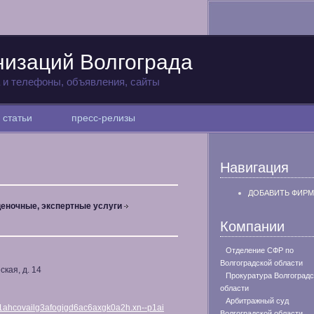
низаций Волгограда
а и телефоны, объявления, сайты
статьи
пресс-релизы
Навигация
ДОБАВИТЬ ФИРМ
еночные, экспертные услуги
Компании
Отделение СФР по
Волгоградской области
ская, д. 14
Прокуратура Волгоградс
области
Арбитражный суд
cd1ahcovailg3afogigd6ac6axgk0a2h.xn--p1ai
Волгоградской области